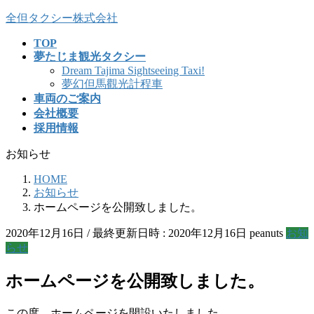
コ
ナ
全但タクシー株式会社
ン
ビ
TOP
テ
ゲ
夢たじま観光タクシー
ン
ー
Dream Tajima Sightseeing Taxi!
ツ
シ
夢幻但馬觀光計程車
へ
ョ
車両のご案内
ス
ン
会社概要
キ
に
採用情報
ッ
移
プ
動
お知らせ
HOME
お知らせ
ホームページを公開致しました。
2020年12月16日
/ 最終更新日時 :
2020年12月16日
peanuts
お知
らせ
ホームページを公開致しました。
この度、ホームページを開設いたしました。